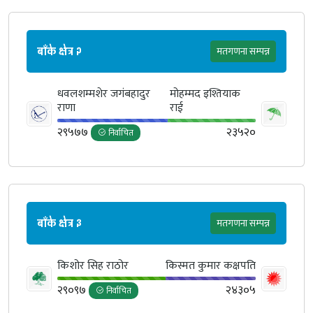
बाँके क्षेत्र २
मतगणना सम्पन्न
धवलशम्मशेर जगंबहादुर
मोहम्मद इश्तियाक
राणा
राई
२९५७७
२३५२०
निर्वाचित
बाँके क्षेत्र ३
मतगणना सम्पन्न
किशोर सिह राठोर
किस्मत कुमार कक्षपति
२९०९७
२४३०५
निर्वाचित