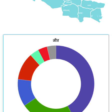
अर्घाखाँची
पाल्पा
कपिलवस्तु
रुपन्देही
नवलपरासी
(
प
)
जीत