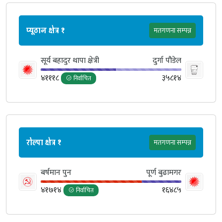
प्यूठान क्षेत्र १
मतगणना सम्पन्न
सूर्य बहादुर थापा क्षेत्री
दुर्गा पौडेल
४१११८
३५८१४
निर्वाचित
रोल्पा क्षेत्र १
मतगणना सम्पन्न
बर्षमान पुन
पूर्ण बुढामगर
४१७१४
१६४८५
निर्वाचित