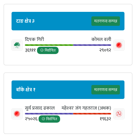
दाङ क्षेत्र ३
मतगणना सम्पन्न
दिपक गिरी
कोमल वली
३६९११
२९०९२
निर्वाचित
बाँके क्षेत्र १
मतगणना सम्पन्न
सुर्य प्रसाद ढकाल
महेश्‍वर जंग गहतराज (अथक)
२५०२६
१९६३२
निर्वाचित