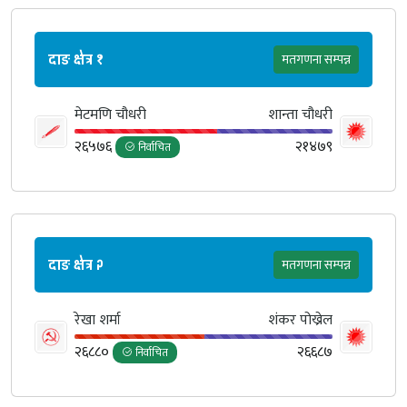
दाङ क्षेत्र १
मतगणना सम्पन्न
मेटमणि चौधरी
शान्ता चौधरी
२६५७६
२१४७९
निर्वाचित
दाङ क्षेत्र २
मतगणना सम्पन्न
रेखा शर्मा
शंकर पोख्रेल
२६८८०
२६६८७
निर्वाचित