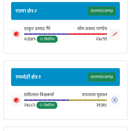
पाल्पा क्षेत्र २
मतगणना सम्पन्न
ठाकुर प्रसाद गैरे
सोम प्रसाद पाण्डेय
२८६४५
२४८९९
निर्वाचित
रुपन्देही क्षेत्र १
मतगणना सम्पन्न
छविलाल विश्वकर्मा
घनश्याम भुसाल
२४८८२
२१३१८
निर्वाचित