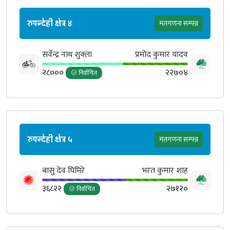
रुपन्देही क्षेत्र ४
मतगणना सम्पन्न
सर्वेन्द्र नाथ शुक्ला
प्रमोद कुमार यादव
२८०००
२२७०४
निर्वाचित
रुपन्देही क्षेत्र ५
मतगणना सम्पन्न
बासु देव घिमिरे
भरत कुमार शाह
३६८२२
२७१२०
निर्वाचित