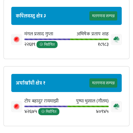
कपिलवस्तु क्षेत्र ३
मतगणना सम्पन्न
मंगल प्रसाद गुप्‍ता
अभिषेक प्रताप शाह
२२६१९
१८९८३
निर्वाचित
अर्घाखाँची क्षेत्र १
मतगणना सम्पन्न
टोप बहादुर रायमाझी
पुष्पा भुसाल (गौतम)
४२६७५
४०९४५
निर्वाचित