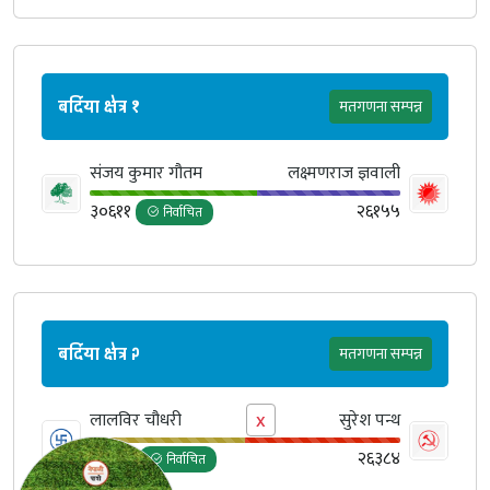
बर्दिया क्षेत्र १
मतगणना सम्पन्न
संजय कुमार गौतम
लक्ष्मणराज ज्ञवाली
३०६११
२६१५५
निर्वाचित
बर्दिया क्षेत्र २
मतगणना सम्पन्न
x
लालविर चौधरी
सुरेश पन्थ
२६५२०
२६३८४
निर्वाचित