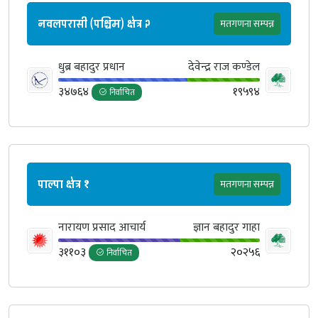
नवलपरासी (पश्चिम) क्षेत्र २
मतगणना सम्पन्न
धुब्र बहादुर प्रधान
देवेन्‍द्र राज क‌ण्डेल
३४७६४
१९५९४
निर्वाचित
पाल्पा क्षेत्र १
मतगणना सम्पन्न
नारायण प्रसाद आचार्य
ज्ञान बहादुर गाहा
३११०३
२०२५६
निर्वाचित