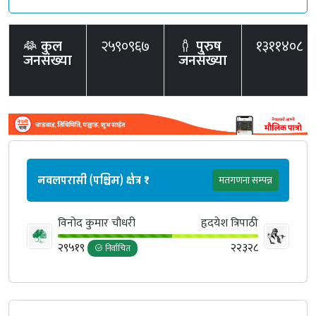
कुल
२५९०९६७
पुरुष
१३११४०८
जनसंख्या
जनसंख्या
नवलपरासी (पश्चिम) क्षेत्र १
मतगणना सम्पन्न
विनोद कुमार चौधरी
हृदयेश त्रिपाठी
२९५१९
२२३२८
निर्वाचित