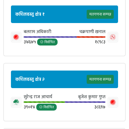
कपिलवस्तु क्षेत्र १
मतगणना सम्पन्न
बलराम अधिकारी
चक्रपाणी खनाल
३४६७५
१८९८३
निर्वाचित
कपिलवस्तु क्षेत्र २
मतगणना सम्पन्न
सुरेन्द्र राज आचार्य
बृजेश कुमार गुप्‍त
३९०१४
३८६९७
निर्वाचित