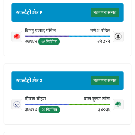
रुपन्देही क्षेत्र २
मतगणना सम्पन्न
विष्‍णु प्रसाद पौडेल
गणेश पौडेल
२७१६५
२५७९५
निर्वाचित
रुपन्देही क्षेत्र ३
मतगणना सम्पन्न
दीपक बोहरा
बाल कृष्ण खाँण
३६७१७
३४०३६
निर्वाचित