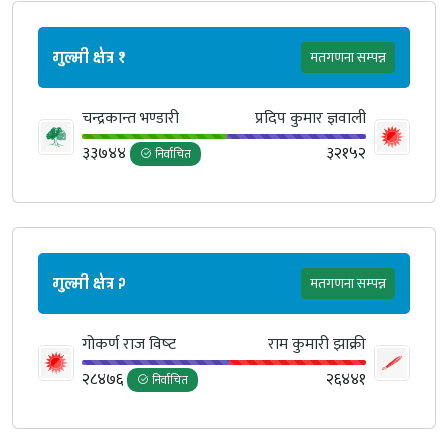
गुल्मी क्षेत्र १
मतगणना सम्पन्न
चन्द्रकान्त भण्डारी
प्रदिप कुमार ज्ञवाली
३३७४४
३२१५२
निर्वाचित
गुल्मी क्षेत्र २
मतगणना सम्पन्न
गोकर्ण राज विष्‍ट
राम कुमारी झाक्री
२८४७६
२६४४१
निर्वाचित