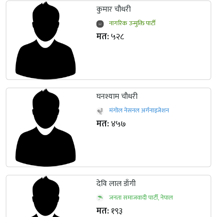
कुमार चौधरी
नागरिक उन्मुक्ति पार्टी
मत:
५२८
घनश्याम चौधरी
मंगोल नेसनल अर्गनाइजेशन
मत:
४५७
देवि लाल डाँगी
जनता समाजवादी पार्टी, नेपाल
मत:
१९३