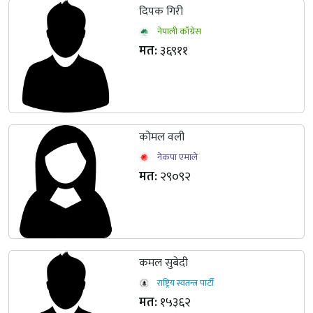
दिपक गिरी
नेपाली काँग्रेस
मत:
३६९११
कोमल वली
नेकपा एमाले
मत:
२९०९२
कमल सुबेदी
राष्ट्रिय स्वतन्त्र पार्टी
मत:
१५३६२