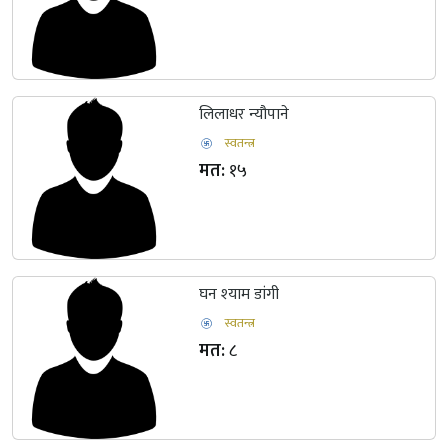
लिलाधर न्यौपाने
स्वतन्त्र
मत:
१५
घन श्‍याम डांगी
स्वतन्त्र
मत:
८