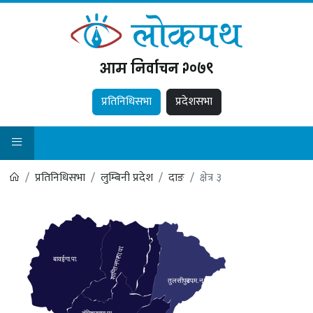
आम निर्वाचन २०७९
प्रतिनिधिसभा
प्रदेशसभा
प्रतिनिधिसभा
लुम्बिनी प्रदेश
दाङ
क्षेत्र ३
.
पा
.
गा
शान्तिनगर
बावई
गा
.
पा
.
तुलसीपुर
उप
.
म
.
न
.
पा
.