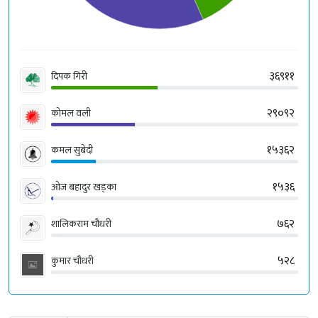
३६९११
दिपक गिरी
२९०९२
कोमल वली
१५३६२
कमल सुबेदी
१५३६
ओज बहादुर खड्का
७६२
शालिकराम चौधरी
५२८
कुमार चौधरी