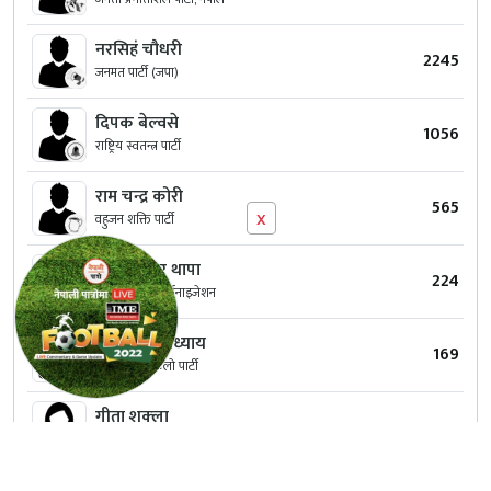
नरसिहं चौधरी
2245
जनमत पार्टी (जपा)
दिपक बेल्वसे
1056
राष्ट्रिय स्वतन्त्र पार्टी
राम चन्द्र कोरी
565
x
वहुजन शक्ति पार्टी
केश बहादुर थापा
224
मंगोल नेसनल अर्गनाइजेशन
यम नाथ उपाध्याय
169
मौलिक जरोकिलो पार्टी
गीता शुक्‍ला
136
नेपाल जनता पार्टी
मनी राम कोहार