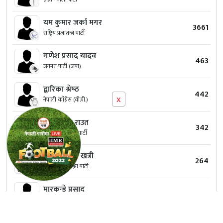
यम कुमार जर्का मगर
3661
राष्ट्रिय प्रजातन्त्र पार्टी
गणेश प्रसाद यादव
463
जनमत पार्टी (जपा)
द्बारिका श्रेष्‍ठ
442
x
नेपाली काँग्रेस (वी.पी.)
नन्‍दा लाल राउत
342
नागरिक उन्मुक्ति पार्टी
डम्बर बहादुर खत्री
264
विवेकशील साझा पार्टी
मारकन्डे प्रसाद
186
जनता प्रगतिशिल पार्टी, नेपाल
अनिल कुमार साह