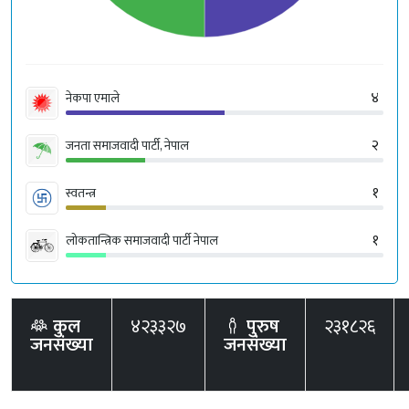
४
नेकपा एमाले
२
जनता समाजवादी पार्टी, नेपाल
१
स्वतन्त्र
१
लोकतान्त्रिक समाजवादी पार्टी नेपाल
कुल
४२३३२७
पुरुष
२३१८२६
जनसंख्या
जनसंख्या