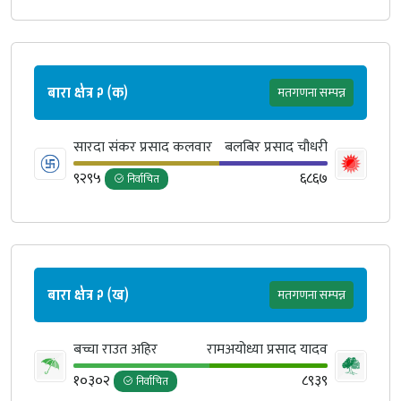
बारा क्षेत्र २ (क)
मतगणना सम्पन्न
सारदा संकर प्रसाद कलवार
बलबिर प्रसाद चौधरी
९२९५
६८६७
निर्वाचित
बारा क्षेत्र २ (ख)
मतगणना सम्पन्न
बच्चा राउत अहिर
रामअयोध्या प्रसाद यादव
१०३०२
८९३९
निर्वाचित