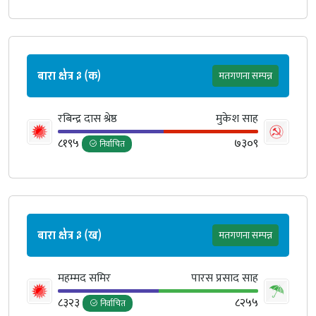
बारा क्षेत्र ३ (क)
मतगणना सम्पन्न
रबिन्द्र दास श्रेष्ठ
मुकेश साह
८१९५
७३०९
निर्वाचित
बारा क्षेत्र ३ (ख)
मतगणना सम्पन्न
महम्मद समिर
पारस प्रसाद साह
८३२३
८२५५
निर्वाचित