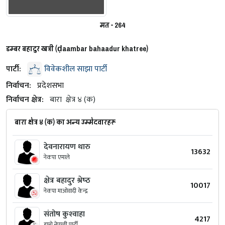
मत - 264
डम्बर बहादुर खत्री (ḍaambar bahaadur khatree)
पार्टी:
विवेकशील साझा पार्टी
निर्वाचन:
प्रदेशसभा
निर्वाचन क्षेत्र:
बारा
क्षेत्र ४ (क)
बारा क्षेत्र ४ (क) का अन्य उम्मेदवारहरू
देवनारायण थारु
13632
नेकपा एमाले
क्षेत्र बहादुर श्रेष्‍ठ
10017
नेकपा माओवादी केन्द्र
संतोष कुश्‍वाहा
4217
हाम्रो नेपाली पार्टी