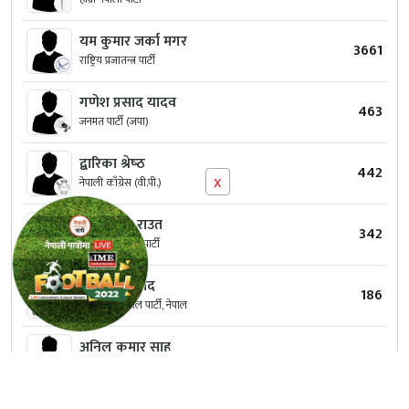
यम कुमार जर्का मगर
3661
राष्ट्रिय प्रजातन्त्र पार्टी
गणेश प्रसाद यादव
463
जनमत पार्टी (जपा)
द्बारिका श्रेष्‍ठ
442
x
नेपाली काँग्रेस (वी.पी.)
नन्‍दा लाल राउत
342
नागरिक उन्मुक्ति पार्टी
मारकन्डे प्रसाद
186
जनता प्रगतिशिल पार्टी, नेपाल
अनिल कुमार साह
138
स्वतन्त्र
कृष्ण प्रसाद चौलागाई