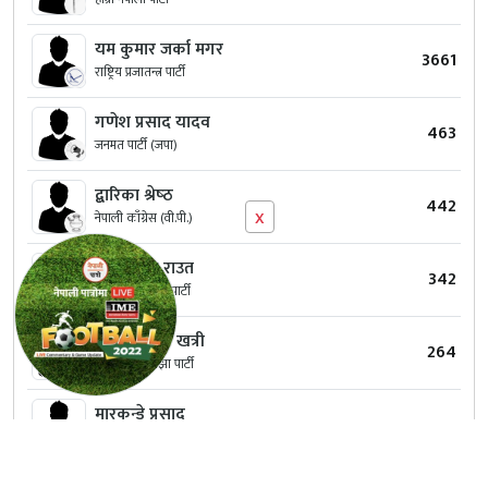
यम कुमार जर्का मगर
3661
राष्ट्रिय प्रजातन्त्र पार्टी
गणेश प्रसाद यादव
463
जनमत पार्टी (जपा)
द्बारिका श्रेष्‍ठ
442
x
नेपाली काँग्रेस (वी.पी.)
नन्‍दा लाल राउत
342
नागरिक उन्मुक्ति पार्टी
डम्बर बहादुर खत्री
264
विवेकशील साझा पार्टी
मारकन्डे प्रसाद
186
जनता प्रगतिशिल पार्टी, नेपाल
अनिल कुमार साह