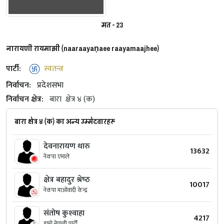
मत - 23
नारायणी रायमाझी (naaraayaṇaee raayamaajhee)
पार्टी:
स्वतन्त्र
निर्वाचन:
प्रदेशसभा
निर्वाचन क्षेत्र:
बारा
क्षेत्र ४ (क)
बारा क्षेत्र ४ (क) का अन्य उम्मेदवारहरू
देवनारायण थारु
13632
नेकपा एमाले
क्षेत्र बहादुर श्रेष्‍ठ
10017
नेकपा माओवादी केन्द्र
संतोष कुश्‍वाहा
4217
हाम्रो नेपाली पार्टी