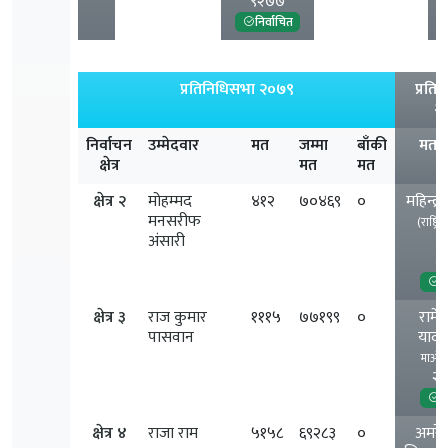
९२७७
निर्वाचित
प्रतिनिधिसभा २०७९
प्रति
२
निर्वाचन
उम्मेदवार
मत
जम्मा
बाँकी
मत 
क्षेत्र
मत
मत
क्षेत्र २
मोहम्मद
४१२
७०४६९
०
महिन्द्
मनसरीफ
(राष्ट्रि
अंसारी
ने
२
नि
क्षेत्र ३
राज कुमार
१११५
७७१९९
०
रामेश
पासवान
याद
माओवाद
२
नि
क्षेत्र ४
राजा राम
५१५८
६९२८३
०
अमरे