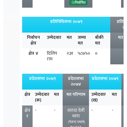
निर्वाचित
प्रतिनिधिसभा २०७९
प्रति
२
निर्वाचन
उम्मेदवार
मत
जम्मा
बाँकी
मत प
क्षेत्र
मत
मत
क्षेत्र ४
दिलिप
२३१
५८७५०
०
राम
प्रदेशसभा २०७९
प्रदेशसभा
प्रदेशसभा २०७९
प
२०७४
क्षेत्र
उम्मेदवार
मत
मत परिणाम
उम्मेदवार
मत
(क)
(ख)
क्षेत्र
-
-
शारदा देवी
-
-
भ
१
थापा
(नेकपा एमाले)