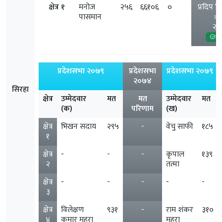
क्षेत्र १
मनोज
२५६
६६१०६
०
प्रदिप ग
पासमान
काँग
२३
निर
प्रदेशसभा २०७९
प्रदेशसभा
प्रदेशसभा २०७९
२०७४
सिरहा
क्षेत्र
उम्मेदवार
मत
मत
उम्मेदवार
मत
(क)
परिणाम
(ख)
क्षेत्र
भिखन सदाय
२९५
-
वेचु साफी
१८५
१
क्षेत्र
-
-
-
कृपाल
१३९
२
तत्मा
क्षेत्र
-
-
-
-
-
३
क्षेत्र
विलेक्षण
९३१
-
राम शंकर
३१०
४
कुमार महरा
महरा