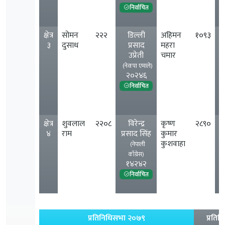
निर्वाचित
क्षेत्र
सोमन
२२२
डिल्ली
अहिमन
१०९३
३
दुसाध
प्रसाद
महरा
उप्रेती
चमार
(नेकपा एमाले)
२०२४६
फ
निर्वाचित
क्षेत्र
शुवलाल
२२०८
विरेन्द्र
कृष्ण
२८९०
४
राम
प्रसाद सिंह
कुमार
कुशवाहा
(नेपाली
काँग्रेस)
१४२४२
निर्वाचित
प्रतिनिधिसभा २०७९
प्रतिन