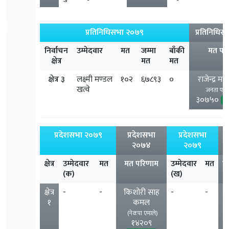
प्रतिनिधिसभा २०७९
प्रतिनिधि
निर्वाचन
उम्मेदवार
मत
जम्मा
बाँकी
मत पर
क्षेत्र
मत
मत
क्षेत्र ३
लक्ष्मी मण्डल
१०२
६७८९३
०
राजेन्द्र म
खत्वे
जनता पार्ट
३०७५०
प्रदेशसभा २०७९
प्रदेशसभा
प्रदेशसभा
प
२०७४
२०७९
क्षेत्र
उम्मेदवार
मत
मत परिणाम
उम्मेदवार
मत
म
(क)
(ख)
क्षेत्र
-
-
किशोरी साह
-
-
१
कमल
(नेकपा एमाले)
१४२०९
मा