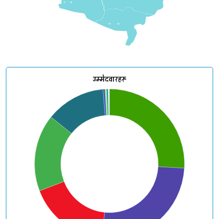
विदेह
न
.
पा
.
जनकनन्दिनी
गा
.
पा
.
उम्मेदवारहरू