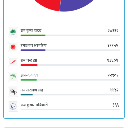
२०११२
राम कृष्ण यादव
१९९५५
उमाशंकर अरगरिया
१३६०५
राम चन्द्र झा
१२९०१
आनन्द यादव
९९५२
जय नारायण साह
३६६
राज कुमार अधिकारी