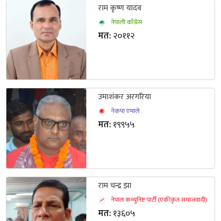
राम कृष्ण यादव
नेपाली काँग्रेस
मत:
२०११२
उमाशंकर अरगरिया
नेकपा एमाले
मत:
१९९५५
राम चन्द्र झा
नेपाल कम्युनिष्ट पार्टी (एकीकृत समाजवादी)
मत:
१३६०५