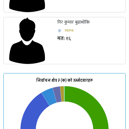
निर कुमार बुढाथोकि
स्वतन्त्र
मत:
१६
निर्वाचन क्षेत्र ३ (क) को उम्मेदवारहरू