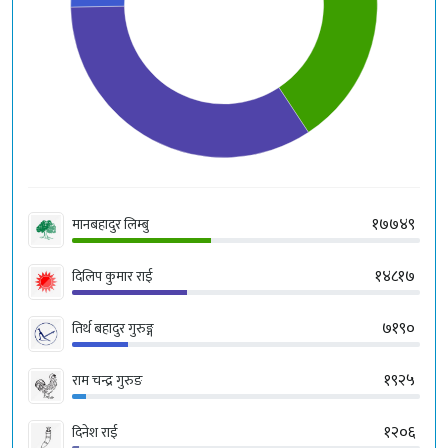
१७७४९
मानबहादुर लिम्बु
१४८१७
दिलिप कुमार राई
७१९०
तिर्थ बहादुर गुरुङ्ग
१९२५
राम चन्द्र गुरुङ
१२०६
दिनेश राई