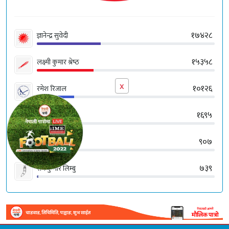
१७४२८
ज्ञानेन्द्र सुवेदी
१५३५८
लक्ष्मी कुमार श्रेष्‍ठ
x
१०१२६
रमेश रिजाल
१६९५
विश्व वन्धु तामाङ
९०७
पुस्प राज खनाल
७३९
राम कुमार लिम्बु