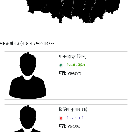
न
.
पा
.
गा
शनिश्चरे
कानेपोखरी
पथरी
मोरङ क्षेत्र ३ (क)का उम्मेदवारहरू
मानबहादुर लिम्बु
नेपाली काँग्रेस
मत:
१७७४९
दिलिप कुमार राई
नेकपा एमाले
मत:
१४८१७