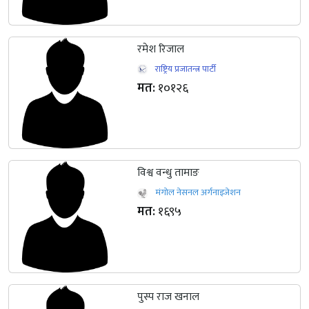
रमेश रिजाल
राष्ट्रिय प्रजातन्त्र पार्टी
मत:
१०१२६
विश्व वन्धु तामाङ
मंगोल नेसनल अर्गनाइजेशन
मत:
१६९५
पुस्प राज खनाल