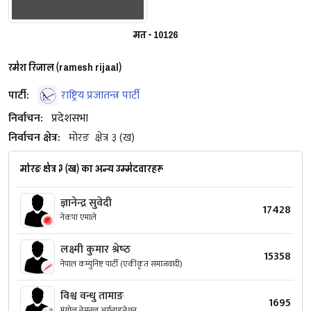
मत - 10126
रमेश रिजाल (ramesh rijaal)
पार्टी:
राष्ट्रिय प्रजातन्त्र पार्टी
निर्वाचन:
प्रदेशसभा
निर्वाचन क्षेत्र:
मोरङ
क्षेत्र ३ (ख)
मोरङ क्षेत्र ३ (ख) का अन्य उम्मेदवारहरू
ज्ञानेन्द्र सुवेदी
17428
नेकपा एमाले
लक्ष्मी कुमार श्रेष्‍ठ
15358
नेपाल कम्युनिष्ट पार्टी (एकीकृत समाजवादी)
विश्व वन्धु तामाङ
1695
मंगोल नेसनल अर्गनाइजेशन