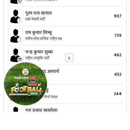
पुस्प राज खनाल
907
हाम्रो नेपाली पार्टी
राम कुमार लिम्बु
739
संघीय लोकतान्त्रिक राष्ट्रिय मञ्च
चन्‍द्र कुमार सुब्‍बा
462
x
राष्ट्रिय जनमुक्ति पार्टी
ऐश्‍वर्य प्रसाद आचार्य
452
स्वतन्त्र
तेज प्रसाद राई
244
खम्वुवान राष्ट्रिय मोर्चा नेपाल
गुरु प्रसाद वास्तोला
210
स्वतन्त्र
नीर वहादुर भुजेल