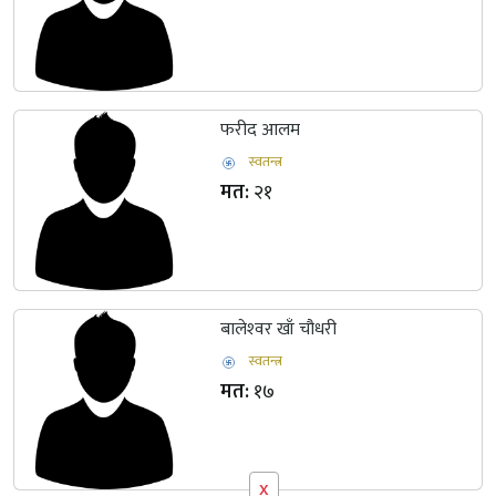
फरीद आलम
स्वतन्त्र
मत:
२१
बालेश्‍वर खाँ चौधरी
स्वतन्त्र
मत:
१७
x