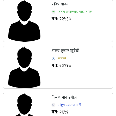
प्रदिप यादव
जनता समाजवादी पार्टी, नेपाल
मत:
२२५३७
अजय कुमार द्विवेदी
स्वतन्त्र
मत:
२०९१७
किरण मान डंगोल
राष्ट्रिय प्रजातन्त्र पार्टी
मत:
२६५९