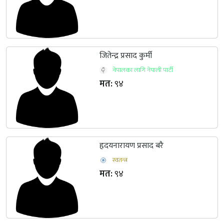
जितेन्‍द्र प्रसाद कुर्मी
नेपालका लागि नेपाली पार्टी
मत:
९४
हृदयनारायण प्रसाद बरै
स्वतन्त्र
मत:
९४