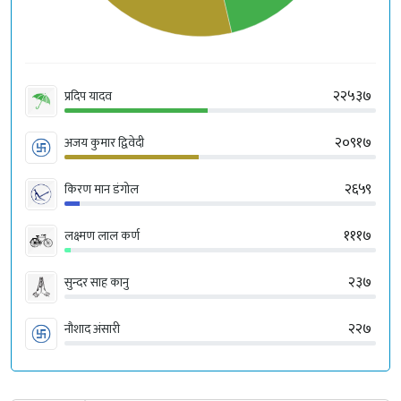
२२५३७
प्रदिप यादव
२०९१७
अजय कुमार द्विवेदी
२६५९
किरण मान डंगोल
१११७
लक्ष्मण लाल कर्ण
२३७
सुन्दर साह कानु
२२७
नौशाद अंसारी