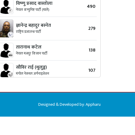
विष्‍णु प्रसाद वास्तोला
490
नेपाल कम्युनिष्ट पार्टी (माले)
ज्ञानेन्द्र बहादुर बस्नेत
279
राष्ट्रिय प्रजातन्त्र पार्टी
तारानाथ कटेल
138
नेपाल मजदुर किसान पार्टी
सौविर राई (थुलुङ्ग)
107
मंगोल नेसनल अर्गनाइजेशन
Designed & Developed by:
Appharu