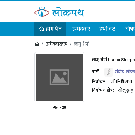
होम पेज
उम्मेदवार
हेभी वेट
घोषण
उम्मेदवारहरू
लामु शेर्पा
लामु शेर्पा (Lamu Sherpa
पार्टी:
संघीय लोकतान्
निर्वाचन:
प्रतिनिधिसभा
निर्वाचन क्षेत्र:
सोलुखुम्बु
मत - 26