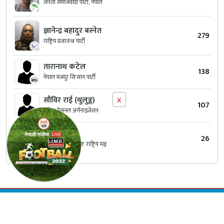
जनता समाजवादी पार्टी, नेपाल
ज्ञानेन्द्र बहादुर बस्नेत
279
राष्ट्रिय प्रजातन्त्र पार्टी
तारानाथ कटेल
138
नेपाल मजदुर किसान पार्टी
x
सौविर राई (थुलुङ्ग)
107
मंगोल नेसनल अर्गनाइजेशन
लामु शेर्पा
26
संघीय लोकतान्त्रिक राष्ट्रिय मञ्च
© Copyright 2026 Inky Quill International Pvt.Ltd. | All Rights Reserved.
Designed & Developed by:
Appharu