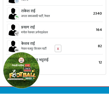
राकेश राई
2340
जनता समाजवादी पार्टी, नेपाल
प्रयाग राई
164
मंगोल नेसनल अर्गनाइजेशन
केशव राई
82
x
नेपाल मजदुर किसान पार्टी
कुमार प्रसाद भट्टराई
12
स्वतन्त्र
© Copyright 2026 Inky Quill International Pvt.Ltd. | All Rights Reserved.
Designed & Developed by:
Appharu