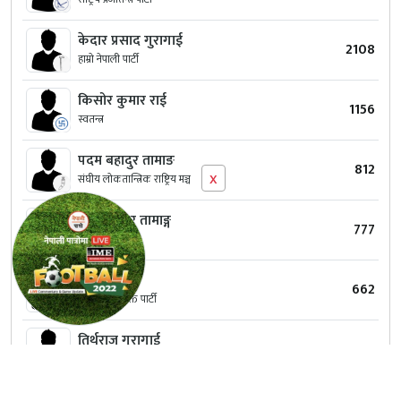
केदार प्रसाद गुरागाई
2108
हाम्रो नेपाली पार्टी
किसोर कुमार राई
1156
स्वतन्त्र
पदम बहादुर तामाङ
812
x
संघीय लोकतान्त्रिक राष्ट्रिय मञ्च
चन्द्र बहादुर तामाङ्ग
777
स्वतन्त्र
पलट चौधरी
662
नागरिक उन्मुक्ति पार्टी
तिर्थराज गुरागाई
637
लोकतान्त्रिक समाजवादी पार्टी नेपाल
अनिल कुमार खड्का