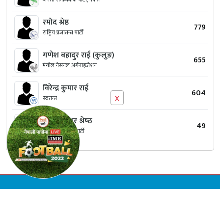
रमोद श्रेष्ठ
779
राष्ट्रिय प्रजातन्त्र पार्टी
गणेश बहादुर राई (कुलुङ)
655
मंगोल नेसनल अर्गनाइजेशन
विरेन्द्र कुमार राई
604
x
स्वतन्त्र
मिनेश कुमार श्रेष्‍ठ
49
नेश्नलिष्ट पिपल्स पार्टी
© Copyright 2026 Inky Quill International Pvt.Ltd. | All Rights Reserved.
Designed & Developed by:
Appharu