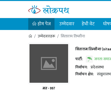
होम पेज
उम्मेदवार
हेभी वेट
घोषण
उम्मेदवारहरू
सिताराम तिम्सीना
सिताराम तिम्सीना (sit
पार्टी:
जनता समाजव
निर्वाचन:
प्रदेशसभा
निर्वाचन क्षेत्र:
संखुवासभ
मत - 997