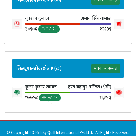
युवराज दुलाल
अमान सिंह तामाङ
२०९०६
१२१३९
निर्वाचित
सिन्धुपाल्चोक क्षेत्र २ (ख)
मतगणना सम्पन्न
कृष्ण कुमार तामाङ
हस्त बहादुर पण्डित (क्षेत्री)
१७७५८
१६२५३
निर्वाचित
© Copyright 2026 Inky Quill International Pvt.Ltd. | All Rights Reserved.