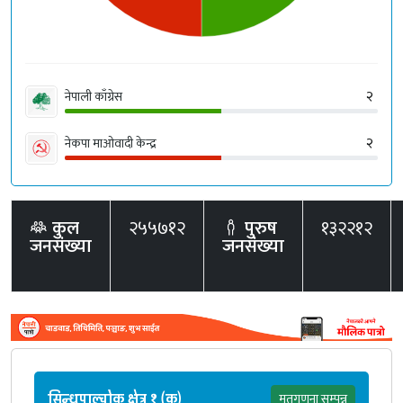
२
नेपाली काँग्रेस
२
नेकपा माओवादी केन्द्र
कुल
२५५७१२
पुरुष
१३२२१२
जनसंख्या
जनसंख्या
सिन्धुपाल्चोक क्षेत्र १ (क)
मतगणना सम्पन्न