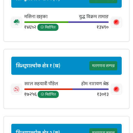
मसिना खड्का
युद्ध विक्रम तामाङ
१४६५२
१३४९०
निर्वाचित
सिन्धुपाल्चोक क्षेत्र १ (ख)
मतगणना सम्पन्न
सरल सहयात्री पौडेल
होम नारायण श्रेष्ठ
१७२५६
१३०१३
निर्वाचित
सिन्धुपाल्चोक क्षेत्र २ (क)
मतगणना सम्पन्न