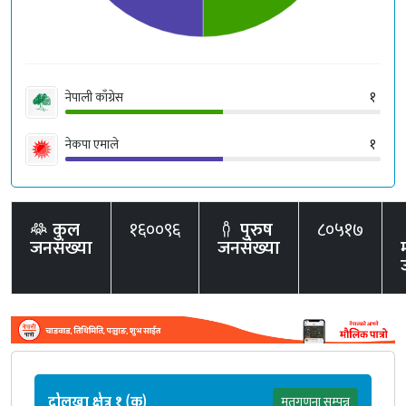
१
नेपाली काँग्रेस
१
नेकपा एमाले
कुल
१६००९६
पुरुष
८०५१७
जनसंख्या
जनसंख्या
दोलखा क्षेत्र १ (क)
मतगणना सम्पन्न