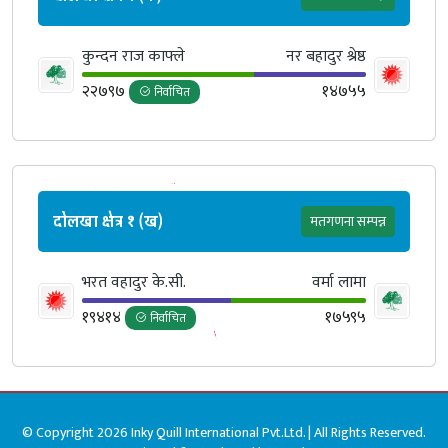
कुन्दन राज काफ्ले
नर बहादुर श्रेष्ठ
२२७९७
१४७५५
निर्वाचित
दोलखा क्षेत्र १ (ख)
मतगणना सम्पन्न
भरत वहादुर के.सी.
वर्मा लामा
१९४१४
१७५९५
निर्वाचित
© Copyright 2026 Inky Quill International Pvt.Ltd. | All Rights Reserved.