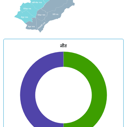
कालिन्चोक गा.पा.
भिमेश्वर न.पा.
जिरी न.पा.
वैतेश्वर गा.पा.
शैलुङ गा.पा.
तामाकोशी गा.पा.
मेलुङ गा.पा.
जीत