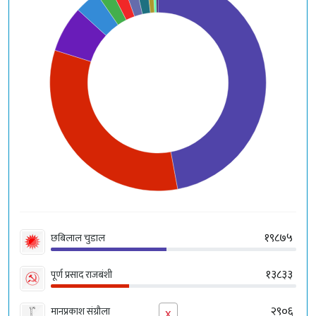
१९८७५
छबिलाल चुडाल
१३८३३
पूर्ण प्रसाद राजबंशी
x
२९०६
मानप्रकाश संग्रौला