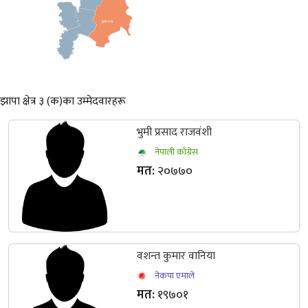
झापा
गा
.
पा
.
झापा क्षेत्र ३ (क)का उम्मेदवारहरू
भुमी प्रसाद राजवंशी
नेपाली काँग्रेस
मत:
२०७७०
वशन्त कुमार वानिया
नेकपा एमाले
मत:
१९७०१