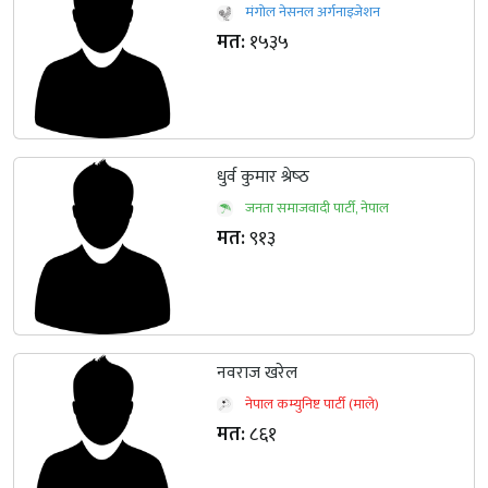
मंगोल नेसनल अर्गनाइजेशन
मत:
१५३५
धुर्व कुमार श्रेष्‍ठ
जनता समाजवादी पार्टी, नेपाल
मत:
९१३
नवराज खरेल
नेपाल कम्युनिष्ट पार्टी (माले)
मत:
८६१