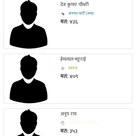
देव कुमार चौधरी
जनमत पार्टी (जपा)
मत:
४३६
हेमलाल भट्टराई
स्वतन्त्र
मत:
४०९
अनुप राय
नेपाली काँग्रेस (वी.पी.)
मत:
३५३