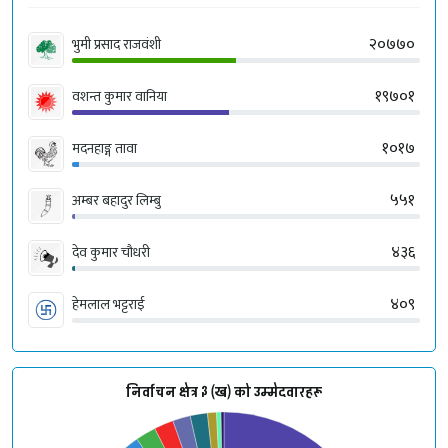
२०७७०
भुमी प्रसाद राजवंशी
१९७०१
वशन्त कुमार वानिया
१०१७
मदनहाङ्ग तावा
५५१
अम्बर बहादुर लिम्बु
४३६
देव कुमार चौधरी
४०९
हेमलाल भट्टराई
निर्वाचन क्षेत्र ३ (ख) को उम्मेदवारहरू