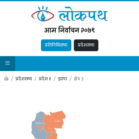
आम निर्वाचन २०७९
प्रतिनिधिसभा
प्रदेशसभा
प्रदेशसभा
प्रदेश १
झापा
क्षेत्र ३
कन्काई
न
.
पा
.
शिवसताक्षि
न
.
पा
.