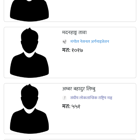
मदनहाङ्ग तावा
मंगोल नेसनल अर्गनाइजेशन
मत:
१०१७
अम्बर बहादुर लिम्बु
संघीय लोकतान्त्रिक राष्ट्रिय मञ्च
मत:
५५१