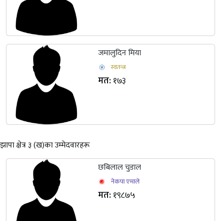
जमालुदिन मिया
स्वतन्त्र
मत:
१७३
झापा क्षेत्र ३ (ख)का उम्मेदवारहरू
छबिलाल चुडाल
नेकपा एमाले
मत:
१९८७५