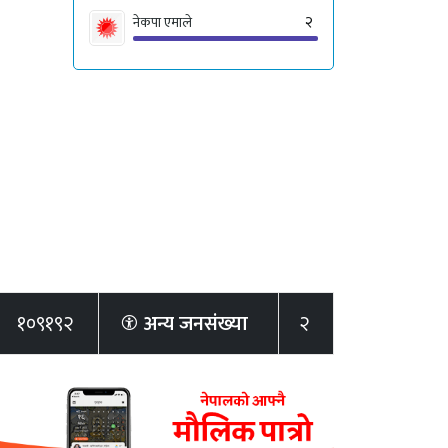
२
नेकपा एमाले
१०९१९२
अन्य जनसंख्या
२