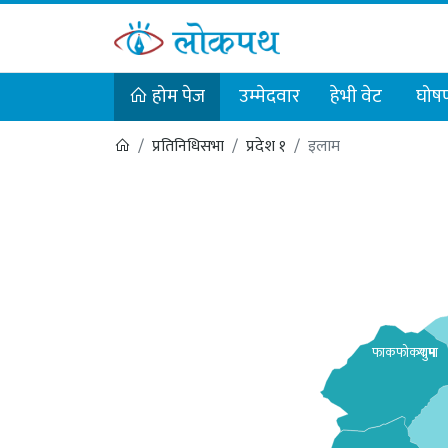
होम पेज
उम्मेदवार
हेभी वेट
घोषण
प्रतिनिधिसभा
प्रदेश १
इलाम
फाकफोकथुम
गा
.
पा
.