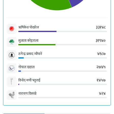
३३१४८
ऋषिकेश पोखरेल
३१९४०
सुजाता कोइराला
४९८७
ठगेन्द्र प्रसाद न्यौपाने
२७४५
गोपाल दाहाल
१४५७
विनोद मणी भट्टराई
४२४
नारायण विसंखे