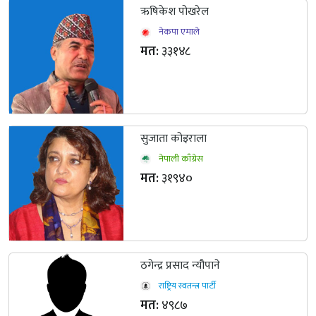
ऋषिकेश पोखरेल
नेकपा एमाले
मत:
३३१४८
सुजाता कोइराला
नेपाली काँग्रेस
मत:
३१९४०
ठगेन्द्र प्रसाद न्यौपाने
राष्ट्रिय स्वतन्त्र पार्टी
मत:
४९८७