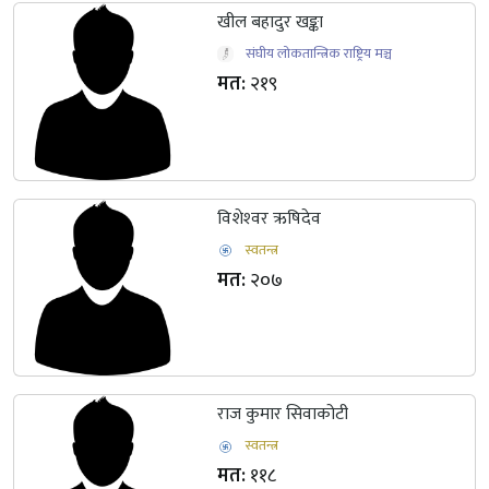
खील बहादुर खङ्का
संघीय लोकतान्त्रिक राष्ट्रिय मञ्च
मत:
२१९
विशेश्‍वर ऋषिदेव
स्वतन्त्र
मत:
२०७
राज कुमार सिवाकोटी
स्वतन्त्र
मत:
११८