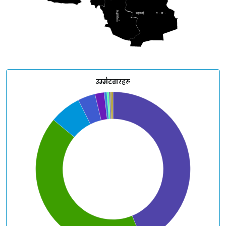
सुन्दरहरैंचा
रतुवामाई
न
.
पा
.
उम्मेदवारहरू