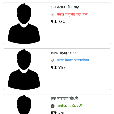
राम प्रसाद चौलागाई
नेपाल कम्युनिष्ट पार्टी (माले)
मत:
६३७
केशर बहादुर मगर
मंगोल नेसनल अर्गनाइजेशन
मत:
४४२
कृत नारायण चौधरी
नागरिक उन्मुक्ति पार्टी
मत:
२०६