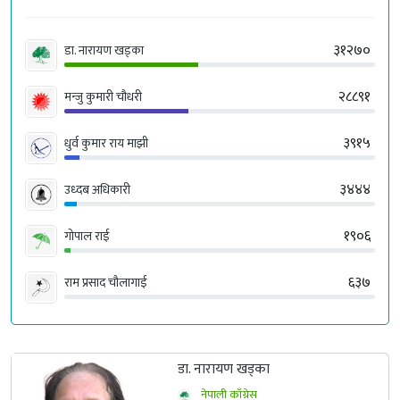
३१२७०
डा. नारायण खड्का
२८८९१
मन्जु कुमारी चौधरी
३९१५
धुर्व कुमार राय माझी
३४४४
उध्दब अधिकारी
१९०६
गोपाल राई
६३७
राम प्रसाद चौलागाई
डा. नारायण खड्का
नेपाली काँग्रेस