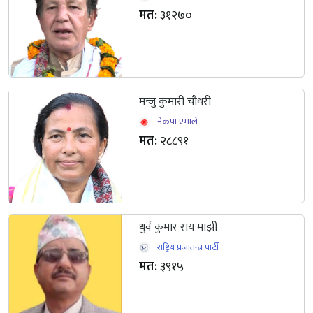
मत:
३१२७०
मन्जु कुमारी चौधरी
नेकपा एमाले
मत:
२८८९१
धुर्व कुमार राय माझी
राष्ट्रिय प्रजातन्त्र पार्टी
मत:
३९१५