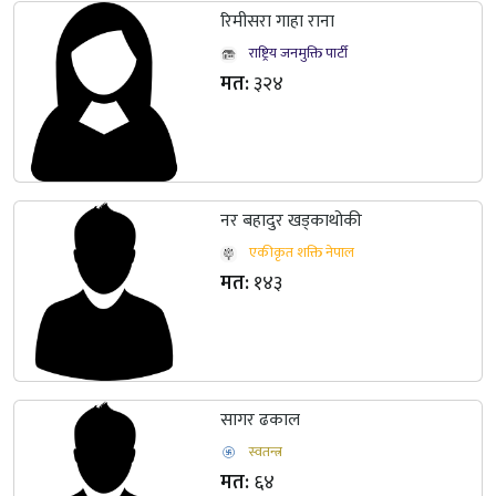
रिमीसरा गाहा राना
राष्ट्रिय जनमुक्ति पार्टी
मत:
३२४
नर बहादुर खड्काथोकी
एकीकृत शक्ति नेपाल
मत:
१४३
सागर ढकाल
स्वतन्त्र
मत:
६४