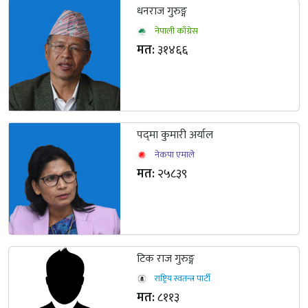
धनराज गुरुङ्ग
नेपाली काँग्रेस
मत:
३१४६६
पद्‍मा कुमारी अर्याल
नेकपा एमाले
मत:
२५८३९
टिक राज गुरुङ्ग
राष्ट्रिय स्वतन्त्र पार्टी
मत:
८११३