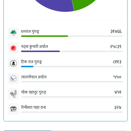
३१४६६
धनराज गुरुङ्ग
२५८३९
पद्‍मा कुमारी अर्याल
८११३
टिक राज गुरुङ्ग
५५०
लालगोपाल अर्याल
४५९
चोक वहादुर गुरुङ्
३२४
रिमीसरा गाहा राना