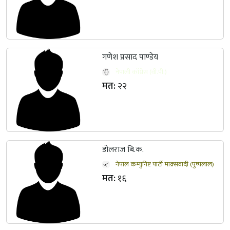
गणेश प्रसाद पाण्डेय
नेपाली काँग्रेस (वी.पी.)
मत:
२२
डोलराज बि.क.
नेपाल कम्युनिष्ट पार्टी माक्र्सवादी (पुष्पलाल)
मत:
१६