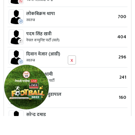
लोकबिक्रम थापा
700
स्वतन्त्र
पदम सिंह खत्री
404
नेपाल कम्युनिष्ट पार्टी (माले)
दिवान मेजार (आग्री)
296
x
स्वतन्त्र
मोहन सिह धामी
241
मौलिक जरोकिलो पार्टी
गोपाल सिह वुडापाल
160
स्वतन्त्र
सुरेन्द्र दमाइ
90
नेपाल मजदुर किसान पार्टी
महादेव भट्ट