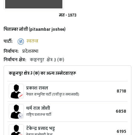
मत - 1973
पिताम्बर जोशी (pitaambar joshee)
पार्टी:
स्वतन्त्र
निर्वाचन:
प्रदेशसभा
निर्वाचन क्षेत्र:
कञ्चनपुर
क्षेत्र ३ (क)
कञ्चनपुर क्षेत्र ३ (क) का अन्य उम्मेदवारहरू
प्रकाश रावल
8718
नेपाल कम्युनिष्ट पार्टी (एकीकृत समाजवादी)
धर्म राज जोशी
6858
राष्ट्रिय प्रजातन्त्र पार्टी
टेकेन्द्र प्रसाद भट्ट
6195
नेकपा माओवादी केन्द्र