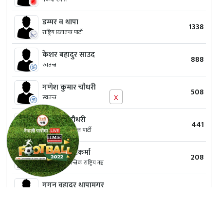
डम्मर व थापा
1338
राष्ट्रिय प्रजातन्त्र पार्टी
केशर बहादुर साउद
888
स्वतन्त्र
गणेश कुमार चौधरी
508
x
स्वतन्त्र
रामकृष्ण चौधरी
441
नेपाल लोकतान्त्रिक पार्टी
शेर सिंह विश्वकर्मा
208
संघीय लोकतान्त्रिक राष्ट्रिय मञ्च
गगन वहादुर थापामगर
54
नेपाल मजदुर किसान पार्टी
चक्र बहादुर चौधरी