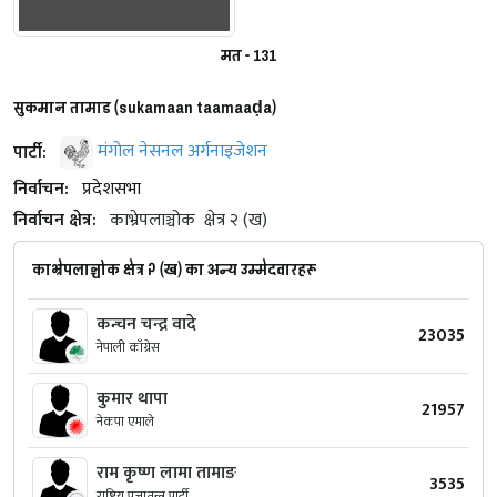
मत - 131
सुकमान तामाड (sukamaan taamaaḍa)
पार्टी:
मंगोल नेसनल अर्गनाइजेशन
निर्वाचन:
प्रदेशसभा
निर्वाचन क्षेत्र:
काभ्रेपलाञ्चोक
क्षेत्र २ (ख)
काभ्रेपलाञ्चोक क्षेत्र २ (ख) का अन्य उम्मेदवारहरू
कन्चन चन्द्र वादे
23035
नेपाली काँग्रेस
कुमार थापा
21957
नेकपा एमाले
राम कृष्ण लामा तामाङ
3535
राष्ट्रिय प्रजातन्त्र पार्टी