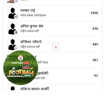
भाष्कर राई
1430
मंगोल नेसनल अर्गनाइजेशन
अनिल कुमार श्रेष
910
राष्ट्रिय स्वतन्त्र पार्टी
वन्सिधर न्यौपाने
481
x
राष्ट्रिय प्रजातन्त्र पार्टी
सिद्धान्त राई
367
जनता समाजवादी पार्टी, नेपाल
पुर्ण बहादुर बुढाथोकी
117
नेपाल मजदुर किसान पार्टी
लोकेन्द्र बहादुर कार्की
116
हाम्रो नेपाली पार्टी
राम मणि पौडेल