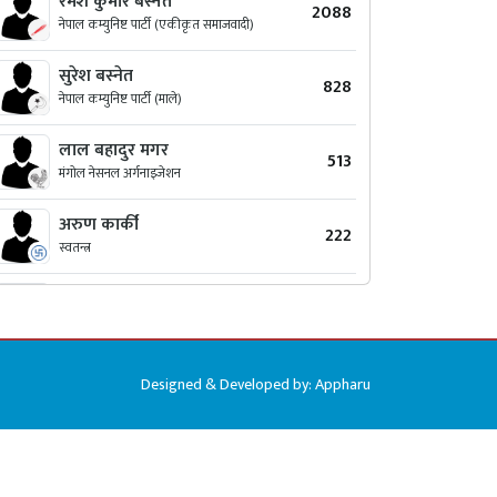
रमेश कुमार बस्नेत
2088
नेपाल कम्युनिष्ट पार्टी (एकीकृत समाजवादी)
सुरेश बस्‍नेत
828
नेपाल कम्युनिष्ट पार्टी (माले)
लाल बहादुर मगर
513
मंगोल नेसनल अर्गनाइजेशन
अरुण कार्की
222
स्वतन्त्र
ओम प्रकाश श्रेष्‍ठ
98
संघीय लोकतान्त्रिक राष्ट्रिय मञ्च
दल विक्रम कार्की
92
Designed & Developed by:
Appharu
राष्ट्रिय प्रजातन्त्र पार्टी नेपाल
नारायण मान वनमाला
67
नेपाल मजदुर किसान पार्टी