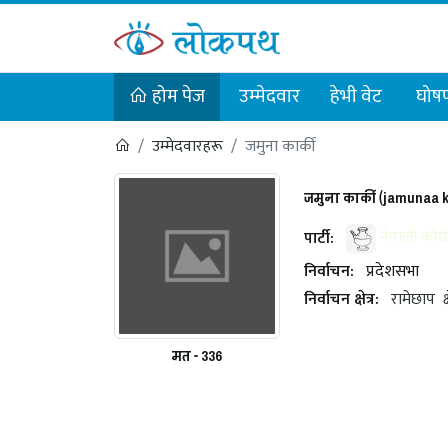
होम पेज
उम्मेदवार
हेभी वेट
घोषण
उम्मेदवारहरू
जमुना कार्की
जमुना कार्की (jamunaa 
पार्टी:
नेपाली काँग्र
निर्वाचन:
प्रदेशसभा
निर्वाचन क्षेत्र:
रामेछाप
क
मत - 336