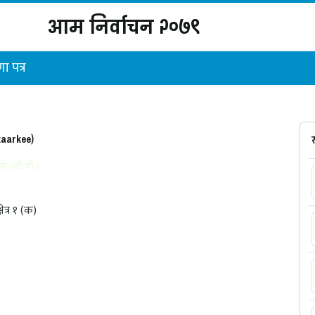
आम निर्वाचन २०७९
ा पत्र
kaarkee)
ेस (वी.पी.)
्षेत्र १ (क)