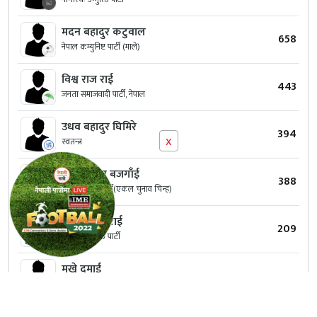
मदन बहादुर कटुवाल
658
नेपाल कम्युनिष्ट पार्टी (माले)
विश्व राज राई
443
जनता समाजवादी पार्टी, नेपाल
उधव बहादुर घिमिरे
394
x
स्वतन्त्र
भरत कुमार बजगाँई
388
सचेत नेपाली पार्टी(एकल चुनाव चिन्ह)
दिन बहादुर राई
209
राष्ट्रिय जनमुक्ति पार्टी
मखे दमाई
129
राष्ट्रिय प्रजातन्त्र पार्टी नेपाल
भगत कुमार झा