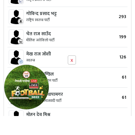
गोविन्द प्रसाद भट्ट
293
राष्ट्रिय स्वतन्त्र पार्टी
चेत राज साउँद
199
मौलिक जरोकिलो पार्टी
मेख राज जोशी
126
x
स्वतन्त्र
सिताराम पण्डिल
61
नेपाल मजदुर किसान पार्टी
भिम बहादुर थापामगर
61
नेपाल संघीय समाजवादी पार्टी
मोहन देव मिश्र
48
जनता प्रगतिशिल पार्टी, नेपाल