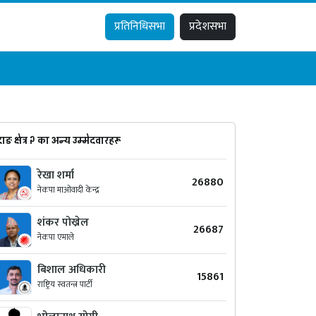
प्रतिनिधिसभा
प्रदेशसभा
दाङ क्षेत्र २ का अन्य उम्मेदवारहरू
रेखा शर्मा
26880
नेकपा माओवादी केन्द्र
शंकर पोख्रेल
26687
नेकपा एमाले
बिशाल अधिकारी
15861
राष्ट्रिय स्वतन्त्र पार्टी