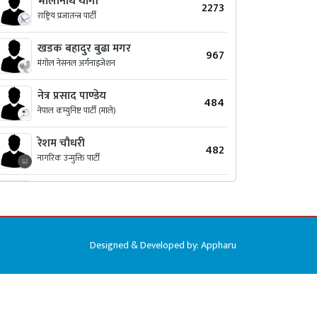
भोलानाथ योगी
2273
राष्ट्रिय प्रजातन्त्र पार्टी
खडक बहादुर बुढा मगर
967
मंगोल नेसनल अर्गनाइजेशन
नेत्र प्रसाद पाण्डेय
484
नेपाल कम्युनिष्ट पार्टी (माले)
रेशम चौधरी
482
नागरिक उन्मुक्ति पार्टी
शसीराम चौधरी
271
हाम्रो नेपाली पार्टी
गीता रावत
197
Designed & Developed by:
Appharu
नेपाल आमा पार्टी
कृष्ण बहादुर डाँगी
158
स्वतन्त्र