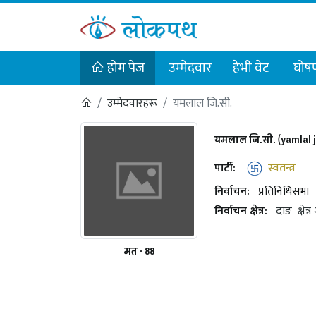
होम पेज
उम्मेदवार
हेभी वेट
घोषण
उम्मेदवारहरू
यमलाल जि.सी.
यमलाल जि.सी. (yamlal j
पार्टी:
स्वतन्त्र
निर्वाचन:
प्रतिनिधिसभा
निर्वाचन क्षेत्र:
दाङ
क्षेत्र
मत - 88