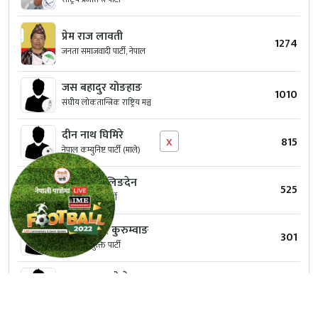
प्रेम राज लावती
1274
जनता समाजवादी पार्टी, नेपाल
जस बहादुर योङहाङ
1010
संघीय लोकतान्त्रिक राष्ट्रिय मञ्च
दीन नाथ घिमिरे
x
815
नेपाल कम्युनिष्ट पार्टी (माले)
दल प्रसाद लिङदेन
525
राष्ट्रिय स्वतन्त्र पार्टी
नरेन्द्र प्रसाद कुरुम्‍वाङ
301
राष्ट्रिय जनमुक्ति पार्टी
मदन कुमार पोख्रेल
253
राष्ट्रिय प्रजातन्त्र पार्टी नेपाल