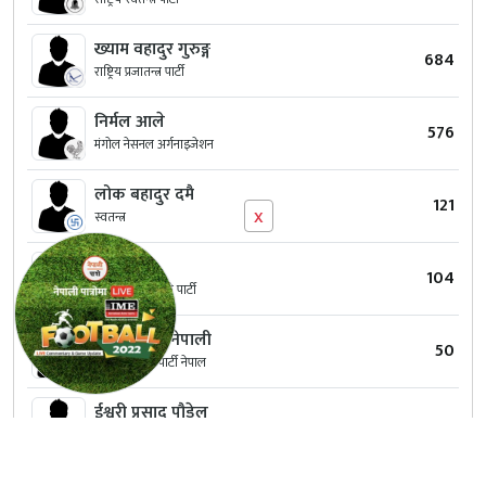
ख्याम वहादुर गुरुङ्ग
684
राष्ट्रिय प्रजातन्त्र पार्टी
निर्मल आले
576
मंगोल नेसनल अर्गनाइजेशन
लोक बहादुर दमै
121
x
स्वतन्त्र
हरि नेपाल
104
मौलिक जरोकिलो पार्टी
तिल कुमारी नेपाली
50
जनसमाजवादी पार्टी नेपाल
ईश्वरी प्रसाद पौडेल
33
नेपाल कम्युनिष्ट पार्टी माओवादी समाजवादी
ओम बहादुर थापा