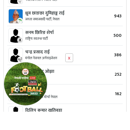
ध्रुव छाङछा दुमिहाङ्ग राई
943
जनता समाजवादी पार्टी, नेपाल
सनम छिरिङ शेर्पा
500
राष्ट्रिय स्वतन्त्र पार्टी
चन्द्र प्रसाद राई
386
x
मंगोल नेसनल अर्गनाइजेशन
रमेश प्रसाद ओझा
252
हाम्रो नेपाली पार्टी
ऋषि धन राई
162
खम्वुवान राष्ट्रिय मोर्चा नेपाल
दिलिप कुमार खतिवडा
124
स्वतन्त्र
शक्ति राज राई