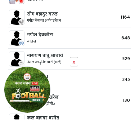
सोम बहादुर गरुङ
1164
मंगोल नेसनल अर्गनाइजेशन
गणेश देवकोटा
648
स्वतन्त्र
नारायण बाबु आचार्य
529
x
नेपाल कम्युनिष्ट पार्टी (माले)
प्रकाश थापा
245
हाम्रो नेपाली पार्टी
टिका दत्त पोखरेल
130
नेपाली काँग्रेस (वी.पी.)
कुल बहादुर बस्नेत
109
राष्ट्रिय प्रजातन्त्र पार्टी नेपाल
विनोद कुमार गुरुङ