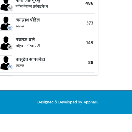
फैन्द्र जंङ गुरुङ्ग
486
मंगोल नेसनल अर्गनाइजेशन
जगन्नाथ पौडेल
373
स्वतन्त्र
नवराज घले
149
राष्ट्रिय नागरिक पार्टी
बासुदेव सापकोटा
88
स्वतन्त्र
काशीम मिया
79
जनता समाजवादी पार्टी, नेपाल
तारा प्रसाद पौडेल
74
Designed & Developed by:
Appharu
स्वतन्त्र
बद्रि सिलवाल
69
स्वतन्त्र