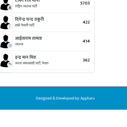
टाका राज थापा
5703
राष्ट्रिय स्वतन्त्र पार्टी
दिपेन्द्र चन्द ठकुरी
422
हाम्रो नेपाली पार्टी
आईताराम तामाङ
414
स्वतन्त्र
इन्द्र मान थिङ
362
जनता समाजवादी पार्टी, नेपाल
युवराज लामा
293
मंगोल नेसनल अर्गनाइजेशन
सुरेन्द्र भट्टराई
174
Designed & Developed by:
Appharu
नेपाली काँग्रेस (वी.पी.)
मन बहादुर दाहाल
86
जनसमाजवादी पार्टी नेपाल