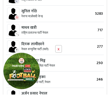
सुनिल गोठे
5283
नेकपा माओवादी केन्द्र
माधव खत्री
717
राष्ट्रिय प्रजातन्त्र पार्टी नेपाल
दिपक लामीछाने
277
x
नेपाल कम्युनिष्ट पार्टी (माले)
डम्वर बहादुर थिङ्ग
250
आमूल परिवर्तन मसिहा पार्टी नेपाल
हिरा लाल खड्का
246
जनता समाजवादी पार्टी, नेपाल
अर्जुन प्रसाद नेपाल
240
नेपालका लागि नेपाली पार्टी
गोकर्ण प्रसाद गेलाल